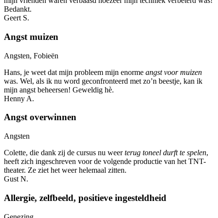
mijn vrienden waren verbaasd hoezeer mijn techniek verbeterd was!
Bedankt.
Geert S.
Angst muizen
Angsten, Fobieën
Hans, je weet dat mijn probleem mijn enorme
angst voor muizen
was. Wel, als ik nu word geconfronteerd met zo’n beestje, kan ik
mijn angst beheersen! Geweldig hè.
Henny A.
Angst overwinnen
Angsten
Colette, die dank zij de cursus nu weer
terug toneel durft te spelen
,
heeft zich ingeschreven voor de volgende productie van het TNT-
theater. Ze ziet het weer helemaal zitten.
Gust N.
Allergie, zelfbeeld, positieve ingesteldheid
Genezing