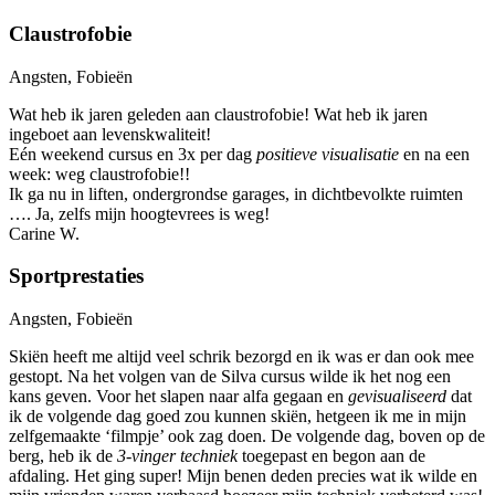
Claustrofobie
Angsten, Fobieën
Wat heb ik jaren geleden aan claustrofobie! Wat heb ik jaren
ingeboet aan levenskwaliteit!
Eén weekend cursus en 3x per dag
positieve visualisatie
en na een
week: weg claustrofobie!!
Ik ga nu in liften, ondergrondse garages, in dichtbevolkte ruimten
…. Ja, zelfs mijn hoogtevrees is weg!
Carine W.
Sportprestaties
Angsten, Fobieën
Skiën heeft me altijd veel schrik bezorgd en ik was er dan ook mee
gestopt. Na het volgen van de Silva cursus wilde ik het nog een
kans geven. Voor het slapen naar alfa gegaan en
gevisualiseerd
dat
ik de volgende dag goed zou kunnen skiën, hetgeen ik me in mijn
zelfgemaakte ‘filmpje’ ook zag doen. De volgende dag, boven op de
berg, heb ik de
3-vinger techniek
toegepast en begon aan de
afdaling. Het ging super! Mijn benen deden precies wat ik wilde en