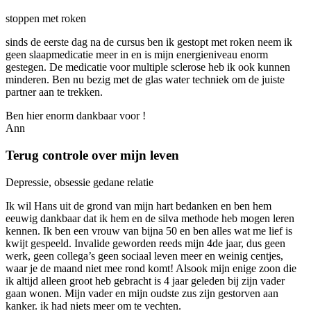
stoppen met roken
sinds de eerste dag na de cursus ben ik gestopt met roken neem ik
geen slaapmedicatie meer in en is mijn energieniveau enorm
gestegen. De medicatie voor multiple sclerose heb ik ook kunnen
minderen. Ben nu bezig met de glas water techniek om de juiste
partner aan te trekken.
Ben hier enorm dankbaar voor !
Ann
Terug controle over mijn leven
Depressie, obsessie gedane relatie
Ik wil Hans uit de grond van mijn hart bedanken en ben hem
eeuwig dankbaar dat ik hem en de silva methode heb mogen leren
kennen. Ik ben een vrouw van bijna 50 en ben alles wat me lief is
kwijt gespeeld. Invalide geworden reeds mijn 4de jaar, dus geen
werk, geen collega’s geen sociaal leven meer en weinig centjes,
waar je de maand niet mee rond komt! Alsook mijn enige zoon die
ik altijd alleen groot heb gebracht is 4 jaar geleden bij zijn vader
gaan wonen. Mijn vader en mijn oudste zus zijn gestorven aan
kanker. ik had niets meer om te vechten.