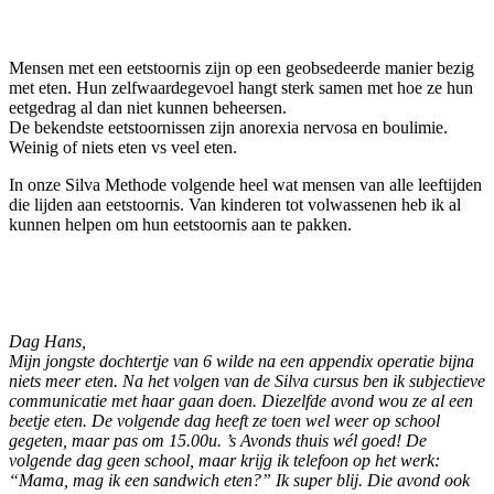
Mensen met een eetstoornis zijn op een geobsedeerde manier bezig
met eten. Hun zelfwaardegevoel hangt sterk samen met hoe ze hun
eetgedrag al dan niet kunnen beheersen.
De bekendste eetstoornissen zijn anorexia nervosa en boulimie.
Weinig of niets eten vs veel eten.
In onze Silva Methode volgende heel wat mensen van alle leeftijden
die lijden aan eetstoornis. Van kinderen tot volwassenen heb ik al
kunnen helpen om hun eetstoornis aan te pakken.
Dag Hans,
Mijn jongste dochtertje van 6 wilde na een appendix operatie bijna
niets meer eten. Na het volgen van de Silva cursus ben ik subjectieve
communicatie met haar gaan doen. Diezelfde avond wou ze al een
beetje eten. De volgende dag heeft ze toen wel weer op school
gegeten, maar pas om 15.00u. ’s Avonds thuis wél goed! De
volgende dag geen school, maar krijg ik telefoon op het werk:
“Mama, mag ik een sandwich eten?” Ik super blij. Die avond ook