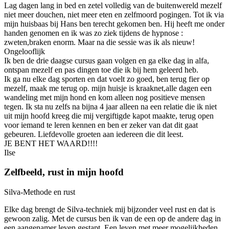
Lag dagen lang in bed en zetel volledig van de buitenwereld mezelf
niet meer douchen, niet meer eten en zelfmoord pogingen. Tot ik via
mijn huisbaas bij Hans ben terecht gekomen ben. Hij heeft me onder
handen genomen en ik was zo ziek tijdens de hypnose :
zweten,braken enorm. Maar na die sessie was ik als nieuw!
Ongelooflijk
Ik ben de drie daagse cursus gaan volgen en ga elke dag in alfa,
ontspan mezelf en pas dingen toe die ik bij hem geleerd heb.
Ik ga nu elke dag sporten en dat voelt zo goed, ben terug fier op
mezelf, maak me terug op. mijn huisje is kraaknet,alle dagen een
wandeling met mijn hond en kom alleen nog positieve mensen
tegen. Ik sta nu zelfs na bijna 4 jaar alleen na een relatie die ik niet
uit mijn hoofd kreeg die mij vergiftigde kapot maakte, terug open
voor iemand te leren kennen en ben er zeker van dat dit gaat
gebeuren. Liefdevolle groeten aan iedereen die dit leest.
JE BENT HET WAARD!!!!
Ilse
Zelfbeeld, rust in mijn hoofd
Silva-Methode en rust
Elke dag brengt de Silva-techniek mij bijzonder veel rust en dat is
gewoon zalig. Met de cursus ben ik van de een op de andere dag in
een aangenamer leven gestapt. Een leven met meer mogelijkheden