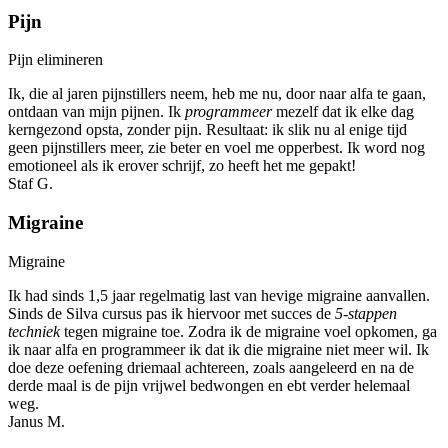
Pijn
Pijn elimineren
Ik, die al jaren pijnstillers neem, heb me nu, door naar alfa te gaan,
ontdaan van mijn pijnen. Ik
programmeer
mezelf dat ik elke dag
kerngezond opsta, zonder pijn. Resultaat: ik slik nu al enige tijd
geen pijnstillers meer, zie beter en voel me opperbest. Ik word nog
emotioneel als ik erover schrijf, zo heeft het me gepakt!
Staf G.
Migraine
Migraine
Ik had sinds 1,5 jaar regelmatig last van hevige migraine aanvallen.
Sinds de Silva cursus pas ik hiervoor met succes de
5-stappen
techniek
tegen migraine toe. Zodra ik de migraine voel opkomen, ga
ik naar alfa en programmeer ik dat ik die migraine niet meer wil. Ik
doe deze oefening driemaal achtereen, zoals aangeleerd en na de
derde maal is de pijn vrijwel bedwongen en ebt verder helemaal
weg.
Janus M.