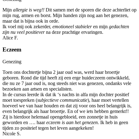
Mijn
allergie is weg!!
Dit samen met de sporen die deze achterliet op
mijn rug, armen en borst. Mijn handen zijn nog aan het genezen,
maar dat is bijna ook in orde.
Ik voel mij ook zekerder,
emotioneel stabieler
en mijn
gedachten
zijn nu veel positiever
na deze prachtige ervaringen.
Alice F.
Eczeem
Genezing
Toen ons dochtertje bijna 2 jaar oud was, werd haar broertje
geboren. Rond die tijd heeft zij een erge huideczeem ontwikkeld,
die nu ze 7 jaar oud is, nog steeds niet was genezen, ondanks vele
bezoeken aan artsen en specialisten.
In de cursus leerde ik dat ik ‘s nachts in alfa mijn dochter positief
moet toespreken (
subjectieve communicatie
), haar moet vertellen
hoeveel we van haar houden en dat zij voor ons heel belangrijk is,
even belangrijk als haar broertje. En of we iets hebben gemerkt!!
Zij is hierdoor helemaal opengebloeid, een zonnetje in huis
geworden en …. haar
eczeem is aan het genezen
. Ik heb in geen
tijden zo positeief tegen het leven aangekeken!
Nicole S.