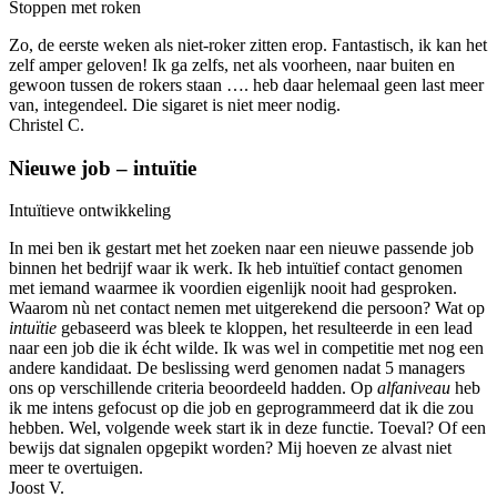
Stoppen met roken
Zo, de eerste weken als niet-roker zitten erop. Fantastisch, ik kan het
zelf amper geloven! Ik ga zelfs, net als voorheen, naar buiten en
gewoon tussen de rokers staan …. heb daar helemaal geen last meer
van, integendeel. Die sigaret is niet meer nodig.
Christel C.
Nieuwe job – intuïtie
Intuïtieve ontwikkeling
In mei ben ik gestart met het zoeken naar een nieuwe passende job
binnen het bedrijf waar ik werk. Ik heb intuïtief contact genomen
met iemand waarmee ik voordien eigenlijk nooit had gesproken.
Waarom nù net contact nemen met uitgerekend die persoon? Wat op
intuïtie
gebaseerd was bleek te kloppen, het resulteerde in een lead
naar een job die ik écht wilde. Ik was wel in competitie met nog een
andere kandidaat. De beslissing werd genomen nadat 5 managers
ons op verschillende criteria beoordeeld hadden. Op
alfaniveau
heb
ik me intens gefocust op die job en geprogrammeerd dat ik die zou
hebben. Wel, volgende week start ik in deze functie. Toeval? Of een
bewijs dat signalen opgepikt worden? Mij hoeven ze alvast niet
meer te overtuigen.
Joost V.