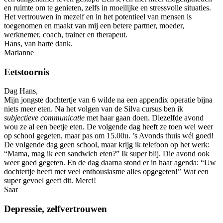
en ruimte om te genieten, zelfs in moeilijke en stressvolle situaties.
Het vertrouwen in mezelf en in het potentieel van mensen is
toegenomen en maakt van mij een betere partner, moeder,
werknemer, coach, trainer en therapeut.
Hans, van harte dank.
Marianne
Eetstoornis
Dag Hans,
Mijn jongste dochtertje van 6 wilde na een appendix operatie bijna
niets meer eten. Na het volgen van de Silva cursus ben ik
subjectieve communicatie
met haar gaan doen. Diezelfde avond
wou ze al een beetje eten. De volgende dag heeft ze toen wel weer
op school gegeten, maar pas om 15.00u. ’s Avonds thuis wél goed!
De volgende dag geen school, maar krijg ik telefoon op het werk:
“Mama, mag ik een sandwich eten?” Ik super blij. Die avond ook
weer goed gegeten. En de dag daarna stond er in haar agenda: “Uw
dochtertje heeft met veel enthousiasme alles opgegeten!” Wat een
super gevoel geeft dit. Merci!
Saar
Depressie, zelfvertrouwen